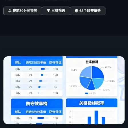
赛前30分钟提醒
三维筛选
68个联赛覆盖