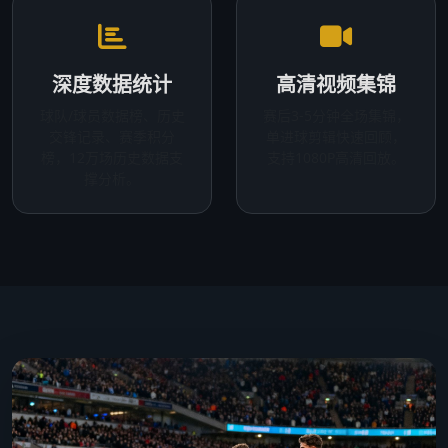
深度数据统计
高清视频集锦
球队/球员数据榜、历史
赛后3-5分钟全场集锦，
交锋记录、赛季积分
单进球剪辑快速回顾，
榜，12万场历史数据支
支持1080P高清回放。
撑分析。