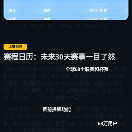
图：赛程日历支持三维筛选，主队赛程一键订阅
比赛预告
赛程日历：未来30天赛事一目了然
90比分网的赛程日历模块覆盖
全球68个联赛和杯赛
，用户可
按日期查看任意一天的完整赛程。系统默认展示未来7天焦
点赛事，滑动即可浏览未来30天全部排期。选择心仪球队
后，该球队的联赛、杯赛、友谊赛将高亮标注，主客场信
息、开球时间、历史交锋摘要一并呈现。
2024年我们新增了
赛前提醒功能
，用户在赛程日历中订阅主
队后，系统将在开赛前30分钟通过站内消息和邮件双重提
醒，避免错过关键比赛。截至目前，已有超过
68万用户
订阅
了至少一支球队的赛程提醒服务。