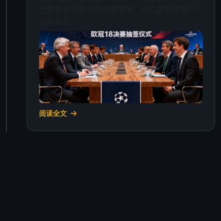
巴黎圣日耳曼对阵巴塞罗那，拜仁慕尼黑抽到
国际米兰。
阅读全文
2025年1月10日 · 转会新闻
冬季转会窗：三笔重磅交易达成
切尔西以6200万欧元签下德甲射手王，合同期
至2029年。阿森纳从西甲引进一名中场核心，