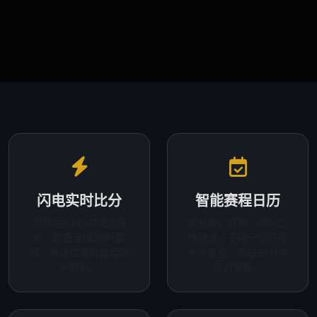
闪电实时比分
智能赛程日历
进球后3-8秒内推送更
按日期、联赛、球队三
新，覆盖全球200+联
维筛选，支持一键订阅
赛，角球红黄牌数据同
主队赛程，赛前30分钟
步刷新。
自动提醒。