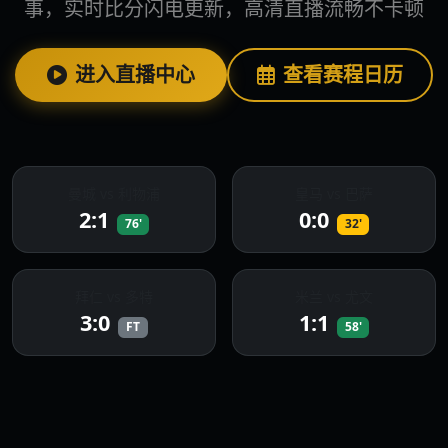
事，实时比分闪电更新，高清直播流畅不卡顿
进入直播中心
查看赛程日历
曼城 vs 利物浦
皇马 vs 巴萨
2:1
0:0
76'
32'
拜仁 vs 多特
米兰 vs 尤文
3:0
1:1
FT
58'