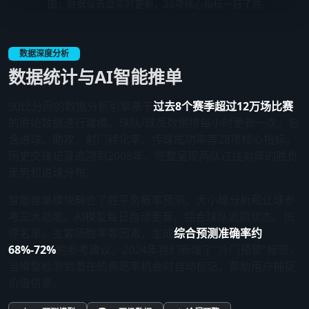
图：数据仪表盘实时更新，28项核心指标一目了然
数据深度分析
数据统计与AI智能推单
90比分网的数据分析引擎基于
过去8个赛季超过12万场比赛
的原始数据进行建模。球队/球员数据榜每小时更新一次，包
含进球、助攻、射门转化率、传球成功率等28项核心指标。
历史交锋记录追溯到2008年，完整呈现两队过往对阵的胜负
走势和进球分布。
智能推单模块融合了胜平负概率预测、大小球分析和让球参
考三大功能。AI模型每日自动更新，综合球队近期状态、伤
停名单、主客场胜率等因素，生成
综合预测准确率约
68%-72%
的参考建议。2024年我们新增了"冷门预警"标签，
当模型检测到潜在的高赔率机会时自动标记，帮助用户捕捉
价值信息。