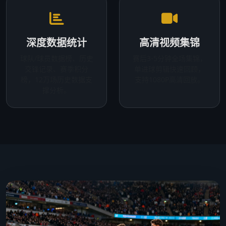
深度数据统计
高清视频集锦
球队/球员数据榜、历史
赛后3-5分钟全场集锦，
交锋记录、赛季积分
单进球剪辑快速回顾，
榜，12万场历史数据支
支持1080P高清回放。
撑分析。