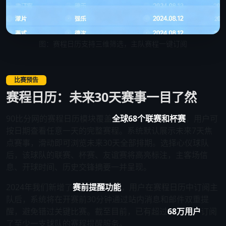
图：赛程日历支持三维筛选，主队赛程一键订阅
比赛预告
赛程日历：未来30天赛事一目了然
90比分网的赛程日历模块覆盖
全球68个联赛和杯赛
，用户可
按日期查看任意一天的完整赛程。系统默认展示未来7天焦
点赛事，滑动即可浏览未来30天全部排期。选择心仪球队
后，该球队的联赛、杯赛、友谊赛将高亮标注，主客场信
息、开球时间、历史交锋摘要一并呈现。
2024年我们新增了
赛前提醒功能
，用户在赛程日历中订阅主
队后，系统将在开赛前30分钟通过站内消息和邮件双重提
醒，避免错过关键比赛。截至目前，已有超过
68万用户
订阅
了至少一支球队的赛程提醒服务。