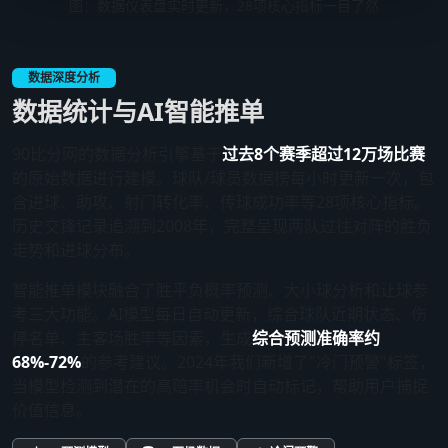
图：数据仪表盘实时更新，28项核心指标一目了然
数据深度分析
数据统计与AI智能推单
90比分网的数据分析引擎基于
过去8个赛季超过12万场比赛
的原始数据进行建模。球队/球员数据榜每小时更新一次，包
含进球、助攻、射门转化率、传球成功率等28项核心指标。
历史交锋记录追溯到2008年，完整呈现两队过往对阵的胜负
走势和进球分布。
智能推单模块融合了胜平负概率预测、大小球分析和让球参
考三大功能。AI模型每日自动更新，综合球队近期状态、伤
停名单、主客场胜率等因素，生成
综合预测准确率约
68%-72%
的参考建议。2024年我们新增了"冷门预警"标签，
当模型检测到潜在的高赔率机会时自动标记，帮助用户捕捉
价值信息。