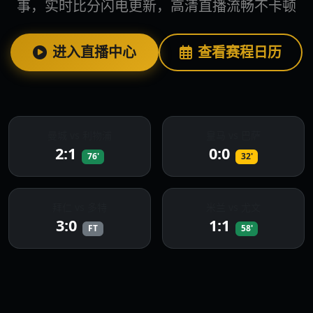
事，实时比分闪电更新，高清直播流畅不卡顿
进入直播中心
查看赛程日历
曼城 vs 利物浦
皇马 vs 巴萨
2:1
0:0
76'
32'
拜仁 vs 多特
米兰 vs 尤文
3:0
1:1
FT
58'