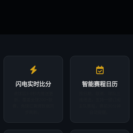
闪电实时比分
智能赛程日历
进球后3-8秒内推送更
按日期、联赛、球队三
新，覆盖全球200+联
维筛选，支持一键订阅
赛，角球红黄牌数据同
主队赛程，赛前30分钟
步刷新。
自动提醒。