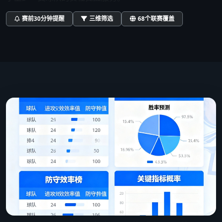
赛前30分钟提醒
三维筛选
68个联赛覆盖