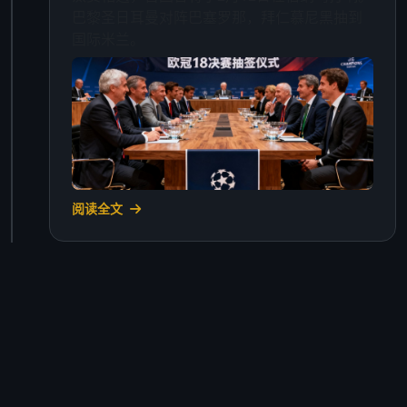
巴黎圣日耳曼对阵巴塞罗那，拜仁慕尼黑抽到
国际米兰。
阅读全文
2025年1月10日 · 转会新闻
冬季转会窗：三笔重磅交易达成
切尔西以6200万欧元签下德甲射手王，合同期
至2029年。阿森纳从西甲引进一名中场核心，