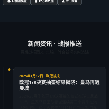
AI预测模型
12万场数据
冷门预警
新闻资讯 · 战报推送
赛后战报图文+集锦，转会新闻实时追踪
2025年1月12日 · 欧冠战报
欧冠1/8决赛抽签结果揭晓：皇马再遇
曼城
2024-25赛季欧冠1/8决赛抽签仪式在瑞士尼翁
举行。皇家马德里与曼城连续第三个赛季在淘
汰赛相遇，首回合将于2月12日在伯纳乌打响。