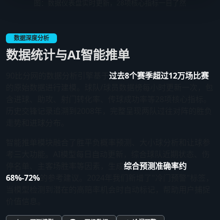
图：数据仪表盘实时更新，28项核心指标一目了然
数据深度分析
数据统计与AI智能推单
90比分网的数据分析引擎基于
过去8个赛季超过12万场比赛
的原始数据进行建模。球队/球员数据榜每小时更新一次，包
含进球、助攻、射门转化率、传球成功率等28项核心指标。
历史交锋记录追溯到2008年，完整呈现两队过往对阵的胜负
走势和进球分布。
智能推单模块融合了胜平负概率预测、大小球分析和让球参
考三大功能。AI模型每日自动更新，综合球队近期状态、伤
停名单、主客场胜率等因素，生成
综合预测准确率约
68%-72%
的参考建议。2024年我们新增了"冷门预警"标签，
当模型检测到潜在的高赔率机会时自动标记，帮助用户捕捉
价值信息。