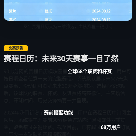
图：赛程日历支持三维筛选，主队赛程一键订阅
比赛预告
赛程日历：未来30天赛事一目了然
90比分网的赛程日历模块覆盖
全球68个联赛和杯赛
，用户可
按日期查看任意一天的完整赛程。系统默认展示未来7天焦
点赛事，滑动即可浏览未来30天全部排期。选择心仪球队
后，该球队的联赛、杯赛、友谊赛将高亮标注，主客场信
息、开球时间、历史交锋摘要一并呈现。
2024年我们新增了
赛前提醒功能
，用户在赛程日历中订阅主
队后，系统将在开赛前30分钟通过站内消息和邮件双重提
醒，避免错过关键比赛。截至目前，已有超过
68万用户
订阅
了至少一支球队的赛程提醒服务。