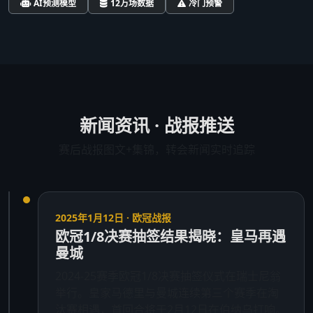
AI预测模型
12万场数据
冷门预警
新闻资讯 · 战报推送
赛后战报图文+集锦，转会新闻实时追踪
2025年1月12日 · 欧冠战报
欧冠1/8决赛抽签结果揭晓：皇马再遇
曼城
2024-25赛季欧冠1/8决赛抽签仪式在瑞士尼翁
举行。皇家马德里与曼城连续第三个赛季在淘
汰赛相遇，首回合将于2月12日在伯纳乌打响。