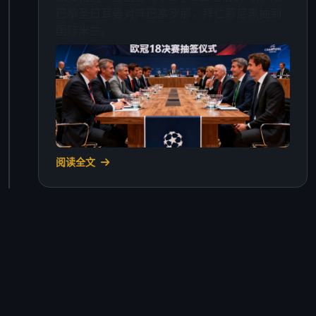
巴黎圣日耳曼对阵巴塞罗那，拜仁慕尼黑抽到
国际米兰。
阅读全文
2025年1月10日 · 转会新闻
冬季转会窗：三笔重磅交易达成
切尔西以6200万欧元签下德甲射手王，合同期
至2029年。阿森纳从西甲引进一名中场核心，