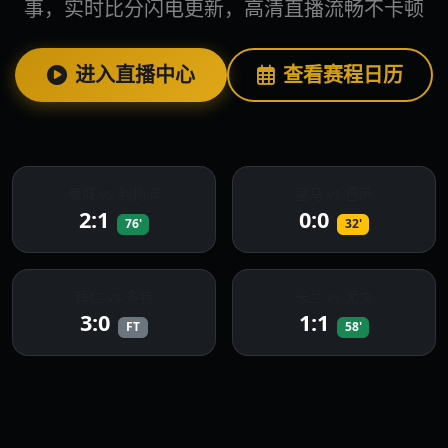
事，实时比分闪电更新，高清直播流畅不卡顿
进入直播中心
查看赛程日历
曼城 vs 利物浦
皇马 vs 巴萨
2:1
0:0
76'
32'
拜仁 vs 多特
米兰 vs 尤文
3:0
1:1
FT
58'