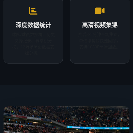
深度数据统计
高清视频集锦
球队/球员数据榜、历史
赛后3-5分钟全场集锦，
交锋记录、赛季积分
单进球剪辑快速回顾，
榜，12万场历史数据支
支持1080P高清回放。
撑分析。