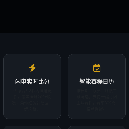
闪电实时比分
智能赛程日历
进球后3-8秒内推送更
按日期、联赛、球队三
新，覆盖全球200+联
维筛选，支持一键订阅
赛，角球红黄牌数据同
主队赛程，赛前30分钟
步刷新。
自动提醒。