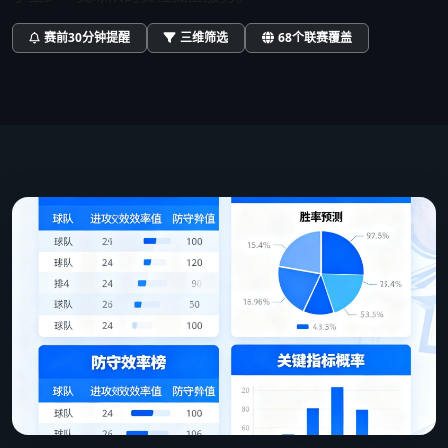
赛前30分钟提醒
三维筛选
68个联赛覆盖