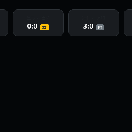
皇马 vs 巴萨
拜仁 vs 多特
0:0
3:0
32'
FT