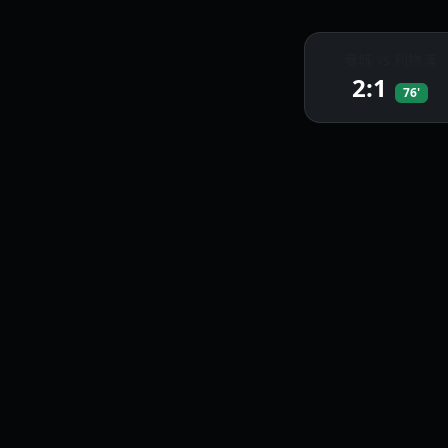
曼城 vs 利物浦
2:1
76'